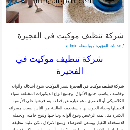
شركة تنظيف موكيت في الفجيرة
/
خدمات الفجيرة
/ بواسطة
admin
شركة تنظيف موكيت في
الفجيرة
شركة تنظيف موكيت في الفجيرة
يتميز الموكيت بتنوع أشكاله وألوانه
وخامته ، يناسب جميع الأذواق وجميع انواع الديكورات المختلفة سواء
الكلاسيكي أو العصري ، هو عبارة عن قطعة يتم فرشها على الأرضية
لتجميلها وخفاء العيوب بها ، يستخدمه الغالبية من الناس بسبب مميزاته
الكثيرة مثل ثمنه الرخيص وتنوع ألوانه وتداخلها وتنوع خامته وتحمله
للاستخدام الثقيل ويمتص الضوضاء ويمنع الانزلاق ،لكن عليك تنظيفه
جيدا دائما والاهتمام به دوما حتى لا يتلف أو يتغير لونه .ولكن قد تعاني