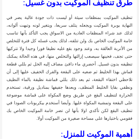
طرق تنظيف الموكيت بدون غسيل
:
تنظيف الموكيت بمنظفات سيئة أو ليست ذات جودة عالية يضر في
النهاية بوبرة الموكيت ويجعله يتلف سريعا، ويتغير لونه وتبهت ألوانه،
لذلك عند شراء المنظفات العادية من الاسواق يجب التأكد بأنها تناسب
خامة الموكيت الخاص بك ولن تتلفه، لذلك يجب غسله كل فترة للتخلص
من الأتربة العالقة به، وعند وجود بقع عليه نظيفا فورا وجيدا ولا تتركيها
حتى تجف، فحينها سيصعب إزالتها والتخلص منها، في هذه الحالة يمكنك
تنظيفه بدون غسيل. أحضري ماء دافئ مضاف إليه الخل ثم بللي قطعة
قماش بهذا الخليط ثم ضعيه على البقعة والفرك الخفيف عليها إلى أن
تلاحظي اختفاء البقعة، ثم بعد ذلك بللي قماشة نظيفة بالماء النظيف
ونظفي بقايا الخليط المنظف، وبعدها جفيفها بمناديل ورقية، تستخدم
الحرارة لتنظيف البقع عن طريق وضع المكواة على قماشة موضوعة
على البقعة وتمشية المكواة عليها. وأيضا أستخدم بيكربونات الصودا في
تنظيف البقع لكن تأكدي اولا بأنها لن تضر خامة الموكيت الخاص بك
فقومي باختبارها على مساحة صغيرة من الموكيت أولا.
أهمية الموكيت للمنزل
: