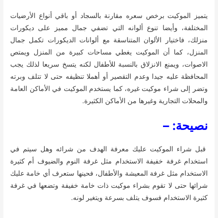
يتميز الموكيت برخص سعره مقارنة بالسجاد أو باقي أنواع الأرضيات
المختلفة، وأيضا تنوع ألوانه التي تضفي جمال مميز على ديكورات
منزلك، فاختيار الألوان المتناسقة مع ألوانات الديكورات تكمل جمال
المنزل، كما أن الموكيت يغطي مساحات كبيرة من المنزل ويمتص
الاصوات، ويمنع الانزلاق بالنسبة للأطفال لكنه يتسخ سريعا لذلك يجب
المحافظة عليه جيدا وعدم التقصير أو أهملا تنظيفه حتى لا تتلف وبرته
وتضر إلى شراء موكيت غيره، كما يستخدم الموكيت في الأماكن العامة
والمحلات التجارية وغيرها من الأماكن الكثيرة.
نصيحة: –
قبل شراء الموكيت عليك معرفة الهدف من شرائه وهل سيتم في
استخدام غرفة خفيفة الاستخدام مثل غرفة النوم والضيوف أم كثيرة
الاستخدام مثل غرفة المعيشة والأطفال، فحينها ستعرف أي خامة عليك
شرائها حتى لا تقوم بشراء موكيت ذات خامة خفيفة وتضعها في غرفة
كثيرة الاستخدام فسوف يتلف بسرعة ويتغير لونه.