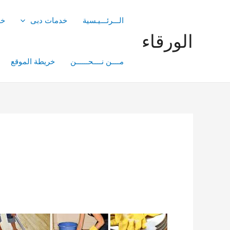
خطي
لى
الـــرئـــيـسية
خدمات دبى
خد
لمحتوى
الورقاء
مــــن نــــحــــــن
خريطة الموقع