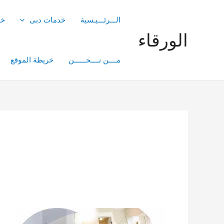
خطي
لى
الـــرئـــيـسية
خدمات دبى
خد
لمحتوى
الورقاء
مــــن نــــحــــــن
خريطة الموقع