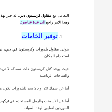
التعامل مع
مقاول كربستون دبي
، له خبر به
وهذا الامر راجع
الى عدة عناصر:.
توفير الخامات
يتولى
مقاول بلدورات وكربستون في دبي،
تور
استخدام المكان.
والساحات الرياضية.
أما عن سمك 20 او 25 سم للبلدورات تكون هي الاكثر استخداما في تنفيذ الارصفة العامة للمشاة في الشوارع.
أما عن الاسمنت والرمل المستخدم في
تركيب 
الموردين اصليين لهذه المواد.