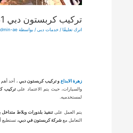
تركيب كربستون دبي 01000173541 للايجار
اترك تعليقًا
/
خدمات دبى
/ بواسطة
admin-ae
زهرة الابداع
و تركيب كربستون دبي
، أحد أهم 
والسيارات، حيث يتم الاعتماد على
تركيب كر
لمستخدميه.
يتم العمل على
تنفيذ بلدورات وبلاط متداخل ب
التعامل مع
شركة كربستون في دبي،
تستطيع أن