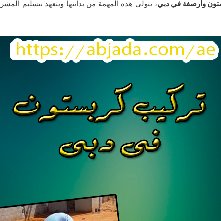
تون وارصفة في دبي
، يتولى هذه المهمة من بدايتها ويتعهد بتسليم المش