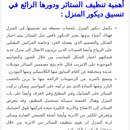
أهمية تنظيف الستائر ودورها الرائع في
تنسيق ديكور المنزل :
يكتمل ديكور المنزل بلمسات بسيطة يتم تصميمها في المنزل
فهناك أشياء بدونها يعتبر الديكور ناقص مثل الستائر بيتم اختيار
الشكل والتصميم الذي يفضله الفرد وخاصة العرائس المقبلين
على الزواج وأيضا السيدات الذين يريدون الانتقال إلى منزل جديد
فيمكنهم اختيار الشكل المناسب من خلال الصور والتصاميم
الموجودة على الإنترنت فكل عام ينتج مصممين الستائر موديلات
عديدة ومختلفة عن العام السابق منها الكلاسيكي ومنها المودرن
وتتمتع بالمزيد من الرسومات الرائعة منها ما يزين بالخشب
البارز ومنها السادة الذي يتم تركيبه على المواسير ويمكن تركيب
الستائر على الشبابيك وفي المطبخ وفي الغرف وأيضا على باب
المنزل وهناك أقمشة سميكة تستحمل التنظيف وقد تتعرض
الستائر إلى الاتساخ والأتربة الكثيرة نتيجة لتركيبها فوق الشبابيك
وتتعرض للكثير من الاتربة وأيضا أشعة الشمس الضارة ويمكن
لربة المنزل ان تقوم بتنظيف الستائر من الاتربة من خلال
شفطها بالمكنسة الكهربائية .