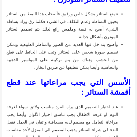
تتمتع الستائر بشكل خاص ورقيق فأصحاب هذا النمط من الستائر
يحبون البساطة وعدم التكلف في الشيء فكلما رق وزاد بساطة
الشيء أصبح له قيمة وملمس رائع لذلك يتم تصميم الستائر
المودرن بأشكال جذابة
وأصبح يتداخل فيها العديد من الصور والمناظر الطبيعية ويمكن
تصميم صورة شخص على الستائر وثبت على الحائط على قطع
من الخشب وهناك من يتم تركيبه على المواسير الذهبية
والنحاسية وأيضا يمكن تنظيفها عن طريق البخار .
الأسس التي يجب مراعاتها عند قطع
أقمشة الستائر :
عند اختيار التصميم الذي يراه الفرد مناسب ولائق سواء لغرفة
النوم او غرفة الاطفال يجب تناسق اختيار الألوان وأيضا يجب
مراعاة التعامل مع مصمم لديه مصداقية واتقان في العمل فقبل
البدء في شراء الستائر يذهب المصمم الى المنزل لأخذ مقاسات