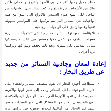
منظر جميل ومنها أكثر من لون الأسود والأزرق والكحلي ولكن
هناك من الأشخاص من يفضلون تركيب ستائر على الواجهات من
الداخل لكي تمنع ضوء الشمس فالأنواع التي تليق مع هذه
الواجهات هي الستائر التي يتم تركيبها على المواسير لسهولة
فتحها وغلقها وتليق على الواجهات الزجاجية
فلا يتناسب معها نوع الستائر الكلاسيكية التي تتمتع بأخشاب بارزة
وسهلة التنظيف من خلال فكها ووضعها في الغسالة وتنظيفها
بسائل الملابس بكل سهولة وبعد ذلك تجفف ويتم كيها وتركيبها
مرة أخرى .
إعادة لمعان وجاذبية الستائر من جديد
عن طريق البخار :
استطاعت أجهزة البخار ان تقوم بتنظيف الستائر والقضاء على
الأتربة الموجودة داخل الستائر وأدت إلى تغير لونها والاتربة
الموجودة داخل تنجيد الكيرما الذي يصعب الوصول اليه بالمكنسة
الكهربائية ويحل الكثير من المشاكل التي تحير السيدات وتوفر
عليهم فك الستائر من أماكنها فيجدون صعوبة في تركيبها مرة