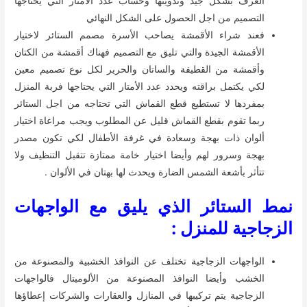
الغرف بشكل جيد وتدوينها وحساب عدد الأمتار التي يحتاجها
التصميم من اجل الحصول على الشكل النهائي
فعند شراء الأقمشة يصاحب الأسرة مصمم الستائر لاختيار
الأقمشة الجيدة والتي تليق مع التصميم فهناك أقمشة من الكتان
وأقمشة من القطيفة والساتان والحرير لكل نوع تصميم معين
لكي يكتمل براقته ويحدد عدد الأمتار التي يحتاجها فربة المنزل
بمفردها لا تستطيع قطع القماش التي تحتاجه من اجل الستائر
ربما تقوم بقطع القماش قليل عن المطلوب ويجب مراعاة اختيار
ألوان ذات بهجة وسعادة في غرفة الأطفال لكي تكون مصدر
بهجة وسرور لهم وأيضا اختيار خامة ممتازة تتقبل التنظيف ولا
تتأثر بأشعة الشمس الضارة ويحدث لها بهتان في الألوان .
نمط الستائر الذي يليق مع الواجهات
الزجاجية للمنزل :
الواجهات الزجاجية تختلف عن النوافذ الخشبية والمصنوعة من
الخشب وأيضا النوافذ المصنوعة من الألوميتال فالواجهات
الزجاجية يتم تركيبها في المنازل والعقارات والشركات إعطاؤها