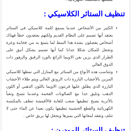
تنظيف الستائر الكلاسيكي :
الكثير من الأشخاص عندما يسمع كلمة كلاسيكي في الستائر
يعتقد أنها تصمم على النظام القديم ولكنهم يعتقدون خطأ فهناك
أشخاص يفضلون بشدة هذا النمط لما يتمتع به من فخامة وعزة
وتجعل للمكان شكلا جذابا كما أنها تصمم بشكل أنيق على
الطراز الذي يزين بفن الاويما الرائع بالورد الرقيق والزهور ذات
الذوق العالي
وتتناسب هذه الأنواع من الستائر مع المنازل التي نمطها كلاسيكي
المزين بالأخشاب البارزة ذات الرونق العالي ويتم طلاء الأخشاب
البارزة الذي يطلق عليها فرنتون الاويما باللون الذهبي أو اللون
الذهب وتليق جدا مع الصالونات الفخمة وعندما تتسخ وتعبأ
بالأتربة يصبح تنظيفها صعب للغاية فالأقمشة تنظف بالمكنسة
الكهربائية والقطع الخشبية تنظيفها يكون بعيدا عن الماء حتى لا
تتلف وتفقد لمعانها التي يميزها ويجعل لها بريق خاص .
تنظيف الستائر المودرن :